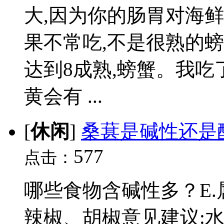
大,因为你的肠胃对海
果不常吃,不是很熟的
达到8成熟,螃蟹。我吃
黄会有 ...
[
休闲
]
桑葚是碱性还是
577
点击：
哪些食物含碱性多？E.
辣椒、胡椒意见建议:水