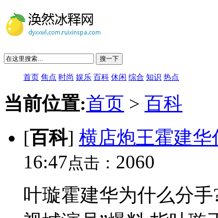
搜一下
首页
焦点
时尚
娱乐
百科
休闲
综合
知识
热点
当前位置:
首页
>
百科
[
百科
]
横店炮王霍建华
16:47
2060
点击：
叶璇霍建华为什么分手?[