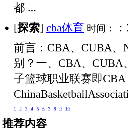
都 ...
[
探索
]
cba体育
：2
时间：
前言：CBA、CUBA
别？一、CBA、CUBA
子篮球职业联赛即CB
ChinaBasketballAssoci
1
2
3
4
5
6
7
8
9
10
推荐内容