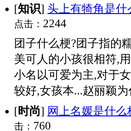
[
知识
]
头上有犄角是什
2244
点击：
团子什么梗?团子指的糯
美可人的小孩很相符,
小名以可爱为主,对于
较好,女孩本...赵丽颖为
[
时尚
]
网上名媛是什么
760
击：