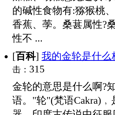
的碱性食物有:猕猴桃
香蕉、荸。桑葚属性?
性不 ...
[
百科
]
我的金轮是什么
315
击：
金轮的意思是什么啊?知
语。"轮"(梵语Cakr
器。印度古传说中征服