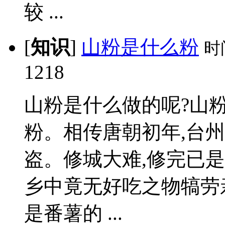
较 ...
[
知识
]
山粉是什么粉
时
1218
山粉是什么做的呢?山
粉。相传唐朝初年,台
盗。修城大难,修完已是
乡中竟无好吃之物犒劳
是番薯的 ...