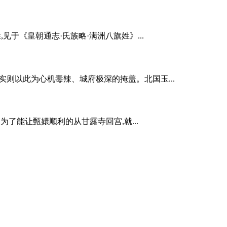
,见于《皇朝通志·氏族略·满洲八旗姓》...
则以此为心机毒辣、城府极深的掩盖。北国玉...
了能让甄嬛顺利的从甘露寺回宫,就...