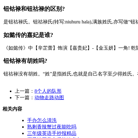
钮钴禄和钮祜禄的区别?
是钮祜禄氏。钮祜禄氏(转写:niuhuru hala),满族姓氏,
如懿传的嘉妃是谁?
《如懿传》中【辛芷蕾】饰演【嘉贵妃】-【金玉妍】一角! 乾
钮钴禄有胡姓吗?
钮祜禄没有胡姓。“姓”是指姓氏,也就是自己名字至少得姓氏。
上一篇：
8个人的队形
下一篇：
动物走路动图
相关内容
手办怎么清洗
熟剩香辣蟹过夜能吃吗
三年级英语手抄报精品