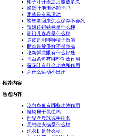
椰子汁开盖之后能放多久
螃蟹吐泡泡还能吃吗
哪些是有氧运动
螃蟹拿回来怎么保存不会死
甄嬛传钮钴禄是什么梗
容祖儿春卷是什么梗
陈皮是用哪种桔子做的
腊肉是放保鲜还是急冻
吃新鲜龙眼有什么好处
吃白条鱼有哪些功效作用
荷花叶有什么功效和作用
为什么运动不出汗
推荐内容
热点内容
吃白条鱼有哪些功效作用
蜈蚣属于昆虫吗
世界乒乓球选手排名
我想吃火锅是什么梗
洗衣机是什么梗