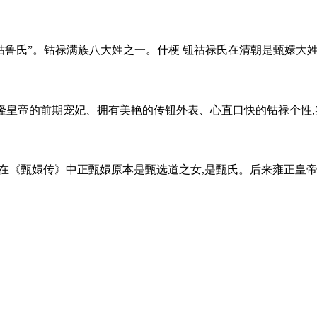
亦写做“钮祜鲁氏”。钴禄满族八大姓之一。什梗 钮祜禄氏在清朝是甄嬛大姓
隆皇帝的前期宠妃、拥有美艳的传钮外表、心直口快的钴禄个性,实
在《甄嬛传》中正甄嬛原本是甄选道之女,是甄氏。后来雍正皇帝为