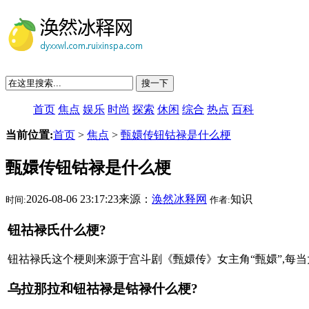
搜一下
首页
焦点
娱乐
时尚
探索
休闲
综合
热点
百科
当前位置:
首页
>
焦点
>
甄嬛传钮钴禄是什么梗
甄嬛传钮钴禄是什么梗
2026-08-06 23:17:23来源：
涣然冰释网
知识
时间:
作者:
钮祜禄氏什么梗?
钮祜禄氏这个梗则来源于宫斗剧《甄嬛传》女主角“甄嬛”,每当大
乌拉那拉和钮祜禄是钴禄什么梗?