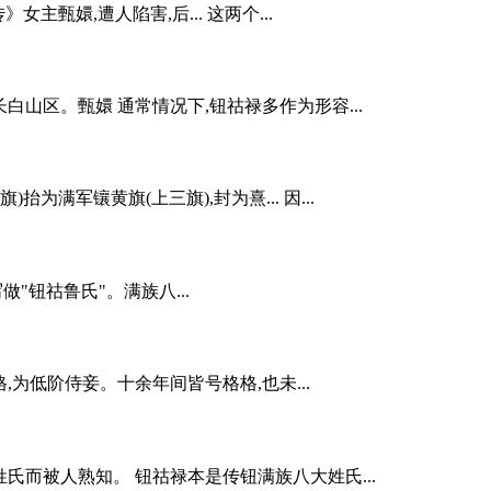
甄嬛,遭人陷害,后... 这两个...
山区。甄嬛 通常情况下,钮祜禄多作为形容...
军镶黄旗(上三旗),封为熹... 因...
"钮祜鲁氏"。满族八...
为低阶侍妾。十余年间皆号格格,也未...
而被人熟知。 钮祜禄本是传钮满族八大姓氏...