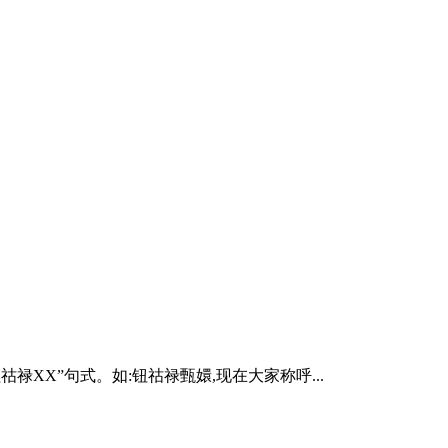
XX”句式。如:钮祜禄甄嬛,现在大家称呼...