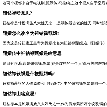
这两个梗都来自于电视剧(甄嬛传)乌拉纳拉,这个梗来自于皇后名字
钮钴禄啥意思?
钮祜禄是什梗满族八大姓氏之一,是满族最古老的姓氏,同时钮祜
甄嬛怎么改名为钮钴禄甄嬛?
因为这是传钮雍正皇帝为甄嬛改名为钮钴禄甄嬛,在《甄嬛传》中,雍
甄嬛传中衽祜禄甄嬛是啥意思
题目有误,应该是钮钴禄.甄嬛,她是虚构的一个人物,有关的解释如
钮钴禄萩祺是什梗甄嬛吗?
钮祜禄萩祺的人物原型和《甄嬛传》中的钮祜禄甄嬛是同一个人,
钮钴禄山啥意思?
钮祜禄本是甄嬛满族八大姓氏之一,作为流潋紫所著小说改编的电