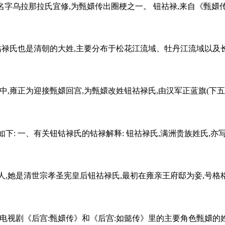
乌拉那拉氏宜修,为甄嬛传出圈梗之一。 钮祜禄,来自《甄嬛传》女主
禄氏也是清朝的大姓,主要分布于松花江流域、牡丹江流域以及长白
正为迎接甄嬛回宫,为甄嬛改姓钮祜禄氏,由汉军正蓝旗(下五旗)抬为满
下: 一、有关钮钴禄氏的钴禄解释: 钮祜禄氏,满洲贵族姓氏,亦写做
她是清世宗孝圣宪皇后钮祜禄氏,最初在雍亲王府邸为妾,号格格,
视剧《后宫:甄嬛传》和《后宫:如懿传》里的主要角色甄嬛的姓氏