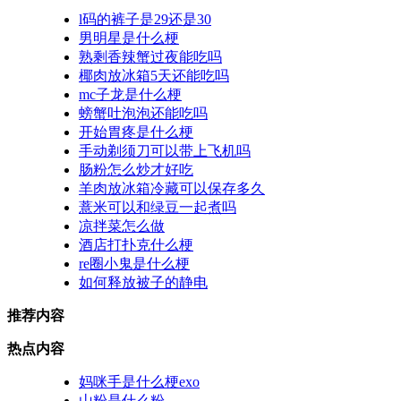
l码的裤子是29还是30
男明星是什么梗
熟剩香辣蟹过夜能吃吗
椰肉放冰箱5天还能吃吗
mc子龙是什么梗
螃蟹吐泡泡还能吃吗
开始胃疼是什么梗
手动剃须刀可以带上飞机吗
肠粉怎么炒才好吃
羊肉放冰箱冷藏可以保存多久
薏米可以和绿豆一起煮吗
凉拌菜怎么做
酒店打扑克什么梗
re圈小鬼是什么梗
如何释放被子的静电
推荐内容
热点内容
妈咪手是什么梗exo
山粉是什么粉