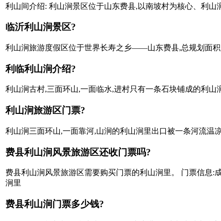
利山间介绍: 利山涧景区位于山东费县,以南坡村为核心、利山涧
临沂利山涧景区?
利山涧旅游度假区位于世界长寿之乡——山东费县,总规划面积30
利临利山涧介绍?
利山涧古村,三面环山,一面临水,进村只有一条石块铺成的利山
利山涧旅游区门票?
利山涧三面环山,一面靠河,山涧的利山涧里出口被一条河流温
费县利山涧风景旅游区还收门票吗?
费县利山涧风景旅游区需要购买门票的利山涧里。 门票信息:成
涧里
费县利山涧门票多少钱?