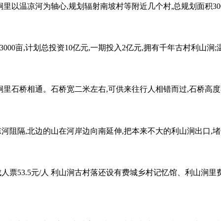
里以温凉河为轴心,规划辐射南坡村等附近几个村,总规划面积300
00亩,计划总投资10亿元,一期投入2亿元,拥有千年古村利山
涧里石桥相通。石桥宽二米左右,可供来往行人相错而过,石桥高
凉河阻隔,北边的山在河岸边向南延伸,把本来不大的利山涧出口,
人票53.5元/人 利山涧古村落还设有费城乡村记忆馆、利山涧