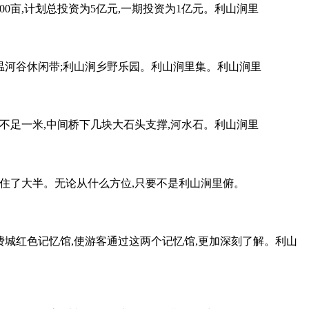
0亩,计划总投资为5亿元,一期投资为1亿元。利山涧里
涧;温河谷休闲带;利山涧乡野乐园。利山涧里集。利山涧里
度不足一米,中间桥下几块大石头支撑,河水石。利山涧里
堵住了大半。无论从什么方位,只要不是利山涧里俯。
里费城红色记忆馆,使游客通过这两个记忆馆,更加深刻了解。利山