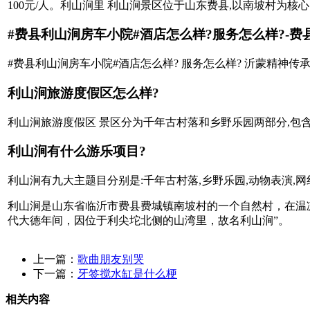
100元/人。利山涧里 利山涧景区位于山东费县,以南坡村为核
#费县利山涧房车小院#酒店怎么样?服务怎么样?-费县
#费县利山涧房车小院#酒店怎么样? 服务怎么样? 沂蒙精神传承人 2
利山涧旅游度假区怎么样?
利山涧旅游度假区 景区分为千年古村落和乡野乐园两部分,包
利山涧有什么游乐项目?
利山涧有九大主题目分别是:千年古村落,乡野乐园,动物表演,网
利山涧是山东省临沂市费县费城镇南坡村的一个自然村，在温凉河
代大德年间，因位于利尖坨北侧的山湾里，故名利山涧”。
上一篇：
歌曲朋友别哭
下一篇：
牙签搅水缸是什么梗
相关内容