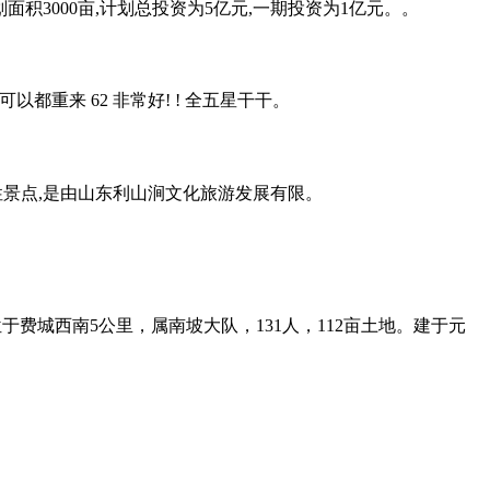
积3000亩,计划总投资为5亿元,一期投资为1亿元。。
可以都重来 62 非常好! ! 全五星干干。
景点,是由山东利山涧文化旅游发展有限。
费城西南5公里，属南坡大队，131人，112亩土地。建于元