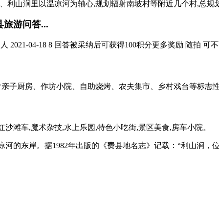
心、利山涧里以温凉河为轴心,规划辐射南坡村等附近几个村,总规划面
旅游问答...
021-04-18 8 回答被采纳后可获得100积分更多奖励 随拍 可不
含亲子厨房、作坊小院、自助烧烤、农夫集市、乡村戏台等标志性
红沙滩车,魔术杂技,水上乐园,特色小吃街,景区美食,房车小院。
的东岸。据1982年出版的《费县地名志》记载：“利山涧，位于