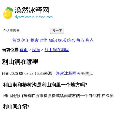
搜一下
首页
休闲
探索
时尚
知识
娱乐
综合
热点
焦点
当前位置:
首页
>
娱乐
>
利山涧在哪里
利山涧在哪里
2026-08-08 23:16:35来源：
涣然冰释网
焦点
时间:
作者:
利山涧和椿树沟是利山涧里一个地方吗?
利山涧是山东省临沂市费县费城镇南坡村的一个自然村,在温凉河的
利山间介绍?