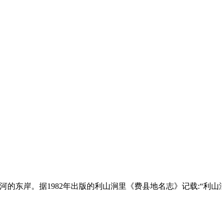
东岸。据1982年出版的利山涧里《费县地名志》记载:“利山涧,位