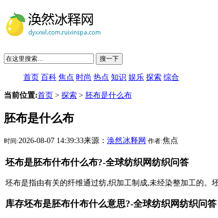
搜一下
首页
百科
焦点
时尚
热点
知识
娱乐
探索
综合
当前位置:
首页
>
探索
>
胚布是什么布
胚布是什么布
2026-08-07 14:39:33来源：
涣然冰释网
焦点
时间:
作者:
坯布是胚布什布什么布?-全球纺织网纺织问答
坯布是指由有关的纤维通过纺,织加工制成,未经染整加工的。
库存坯布是胚布什布什么意思?-全球纺织网纺织问答