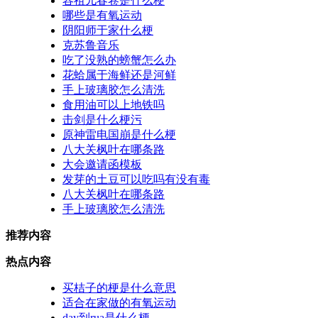
容祖儿春卷是什么梗
哪些是有氧运动
阴阳师于家什么梗
克苏鲁音乐
吃了没熟的螃蟹怎么办
花蛤属于海鲜还是河鲜
手上玻璃胶怎么清洗
食用油可以上地铁吗
击剑是什么梗污
原神雷电国崩是什么梗
八大关枫叶在哪条路
大会邀请函模板
发芽的土豆可以吃吗有没有毒
八大关枫叶在哪条路
手上玻璃胶怎么清洗
推荐内容
热点内容
买桔子的梗是什么意思
适合在家做的有氧运动
day到rua是什么梗