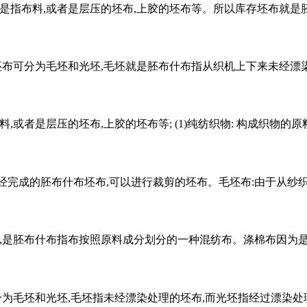
是指布料,或者是层压的坯布,上胶的坯布等。所以库存坯布就是
坯布可分为毛坯和光坯,毛坯就是胚布什布指从织机上下来未经漂
或者是层压的坯布,上胶的坯布等; (1)纯纺织物: 构成织物的
已经完成的胚布什布坯布,可以进行裁剪的坯布。毛坯布:由于从纱织
,是胚布什布指布按照原料成分划分的一种混纺布。涤棉布因为
分为毛坯和光坯,毛坯指未经漂染处理的坯布,而光坯指经过漂染