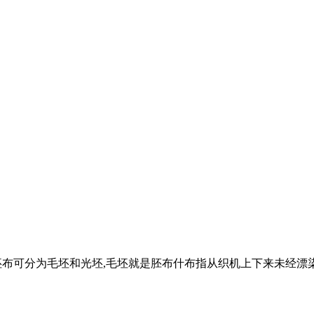
坯布可分为毛坯和光坯,毛坯就是胚布什布指从织机上下来未经漂