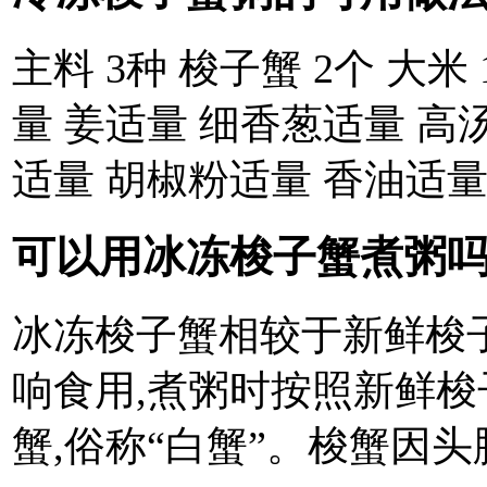
主料 3种 梭子蟹 2个 大米 
量 姜适量 细香葱适量 高汤
适量 胡椒粉适量 香油适量
可以用冰冻梭子蟹煮粥吗 
冰冻梭子蟹相较于新鲜梭子
响食用,煮粥时按照新鲜
蟹,俗称“白蟹”。梭蟹因