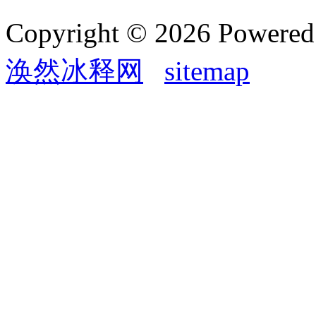
Copyright © 2026 Powere
涣然冰释网
sitemap