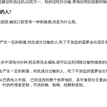
过建议吃泡过的,以防万一。轻的话吃扑尔敏,苯海拉明抗组胺药物
的人?
甜甜,确实口腔里有一种刺激感,但是为什么我。
产生一定的刺激,对此成分过敏的人,吃了不加盐的菠萝会出现舌
水中浸泡30分钟,然后再洗去咸味,就可以达到消除过敏性物质
会产生一定的刺激，对此成分过敏的人，吃了不加盐的菠萝会出
纪从巴西传入中国。 已经流传到整个热带地区。其可食部分主要
。叶的纤维甚坚韧，可供织物、制绳、结网和造纸。