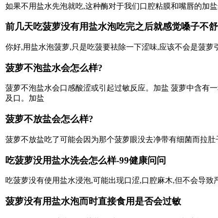
如果不用盐水先泡就吃,这种酶对于我们口腔粘膜和嘴唇的加盐
前几天吃菠萝没有用盐水泡吃完之后就感觉嗓子不舒
你好,用盐水泡菠萝,只是吃菠要祛除一下涩味,应该不会是菠萝
菠萝不泡盐水会怎么样?
菠萝不泡盐水会口感酸涩或引起过敏反应。加盐 菠萝中含有一
及口。加盐
菠萝不放盐会怎么样?
菠萝不放盐吃了可能会因为那个菠萝眼没去净带有细菌而拉肚
吃菠萝没用盐水洗会怎么样-99健康问问
吃菠萝没有使用盐水浸泡,可能出现口涩,口腔麻木,但不会导致
菠萝没有用盐水泡而时直接食用是否会过敏