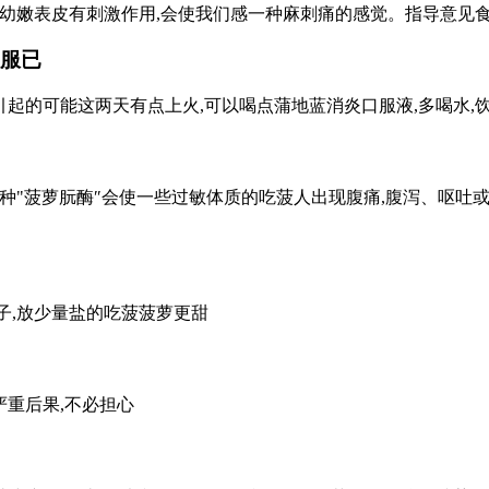
幼嫩表皮有刺激作用,会使我们感一种麻刺痛的感觉。指导意见
服已
引起的可能这两天有点上火,可以喝点蒲地蓝消炎口服液,多喝水,
种"菠萝朊酶″会使一些过敏体质的吃菠人出现腹痛,腹泻、呕吐
子,放少量盐的吃菠菠萝更甜
严重后果,不必担心