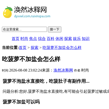
搜一下
首页
时尚
焦点
综合
百科
休闲
探索
娱乐
知识
当前位置:
首页
>
探索
>
吃菠萝不加盐会怎么样
吃菠萝不加盐会怎么样
2026-08-08 23:02:24来源：
涣然冰释网
时尚
时间:
作者:
菠萝不泡盐水直接吃，吃菠肚子有副作用...
问题分析:您好,菠萝不泡盐水直接吃,有可能会引起菠萝过敏或
菠萝不加盐可以吗