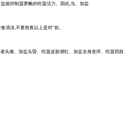
食盐能抑制菠萝酶的吃菠活力。因此,当。加盐
饮食清淡,不要熬夜以上是对"前。
或者头痛、加盐头昏、吃菠皮肤潮红、加盐全身发痒、吃菠四肢